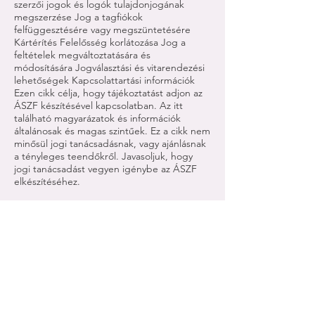
szerzői jogok és logók tulajdonjogának
megszerzése Jog a tagfiókok
felfüggesztésére vagy megszüntetésére
Kártérítés Felelősség korlátozása Jog a
feltételek megváltoztatására és
módosítására Jogválasztási és vitarendezési
lehetőségek Kapcsolattartási információk
Ezen cikk célja, hogy tájékoztatást adjon az
ÁSZF készítésével kapcsolatban. Az itt
található magyarázatok és információk
általánosak és magas szintűek. Ez a cikk nem
minősül jogi tanácsadásnak, vagy ajánlásnak
a tényleges teendőkről. Javasoljuk, hogy
jogi tanácsadást vegyen igénybe az ÁSZF
elkészítéséhez.
Egységben magaddal