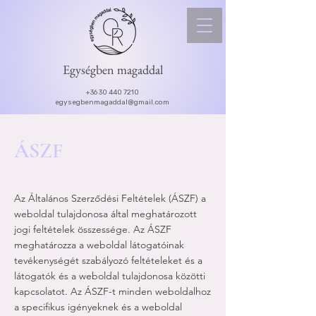
Egységben magaddal
+36 30 440 7210
egysegbenmagaddal@gmail.com
ÁSZF
Az Általános Szerződési Feltételek (ÁSZF) a
weboldal tulajdonosa által meghatározott
jogi feltételek összessége. Az ÁSZF
meghatározza a weboldal látogatóinak
tevékenységét szabályozó feltételeket és a
látogatók és a weboldal tulajdonosa közötti
kapcsolatot. Az ÁSZF-t minden weboldalhoz
a specifikus igényeknek és a weboldal