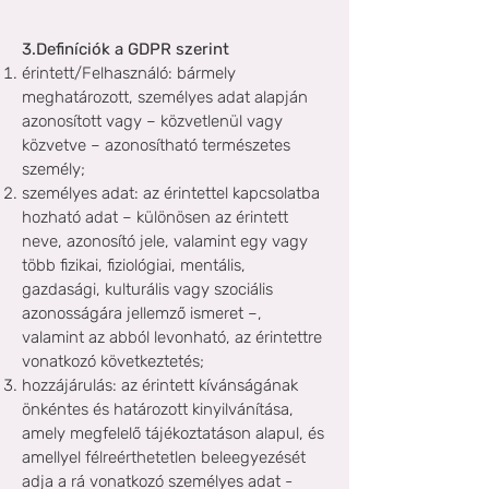
​3.
Definíciók a GDPR szerint
érintett/Felhasználó: bármely
meghatározott, személyes adat alapján
azonosított vagy – közvetlenül vagy
közvetve – azonosítható természetes
személy;
személyes adat: az érintettel kapcsolatba
hozható adat – különösen az érintett
neve, azonosító jele, valamint egy vagy
több fizikai, fiziológiai, mentális,
gazdasági, kulturális vagy szociális
azonosságára jellemző ismeret –,
valamint az abból levonható, az érintettre
vonatkozó következtetés;
hozzájárulás: az érintett kívánságának
önkéntes és határozott kinyilvánítása,
amely megfelelő tájékoztatáson alapul, és
amellyel félreérthetetlen beleegyezését
adja a rá vonatkozó személyes adat -