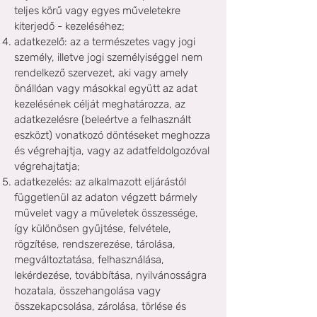
teljes körű vagy egyes műveletekre
kiterjedő - kezeléséhez;
adatkezelő: az a természetes vagy jogi
személy, illetve jogi személyiséggel nem
rendelkező szervezet, aki vagy amely
önállóan vagy másokkal együtt az adat
kezelésének célját meghatározza, az
adatkezelésre (beleértve a felhasznált
eszközt) vonatkozó döntéseket meghozza
és végrehajtja, vagy az adatfeldolgozóval
végrehajtatja;
adatkezelés: az alkalmazott eljárástól
függetlenül az adaton végzett bármely
művelet vagy a műveletek összessége,
így különösen gyűjtése, felvétele,
rögzítése, rendszerezése, tárolása,
megváltoztatása, felhasználása,
lekérdezése, továbbítása, nyilvánosságra
hozatala, összehangolása vagy
összekapcsolása, zárolása, törlése és