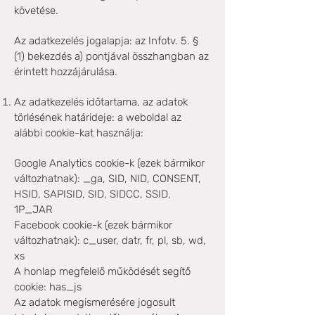
követése.
Az adatkezelés jogalapja: az Infotv. 5. §
(1) bekezdés a) pontjával összhangban az
érintett hozzájárulása.
Az adatkezelés időtartama, az adatok
törlésének határideje: a weboldal az
alábbi cookie-kat használja:
Google Analytics cookie-k (ezek bármikor
változhatnak): _ga, SID, NID, CONSENT,
HSID, SAPISID, SID, SIDCC, SSID,
1P_JAR
Facebook cookie-k (ezek bármikor
változhatnak): c_user, datr, fr, pl, sb, wd,
xs
A honlap megfelelő működését segítő
cookie: has_js
Az adatok megismerésére jogosult