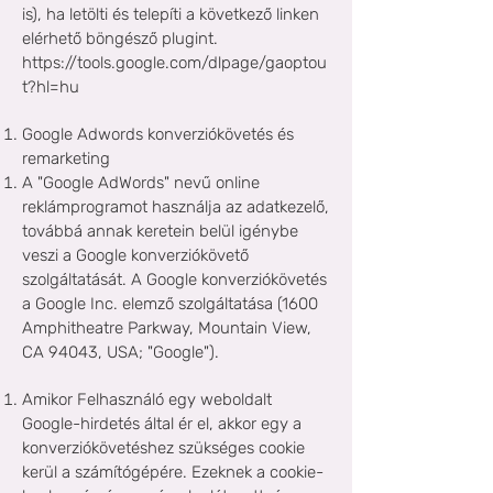
is), ha letölti és telepíti a következő linken
elérhető böngésző plugint.
https://tools.google.com/dlpage/gaoptou
t?hl=hu
Google Adwords konverziókövetés és
remarketing
A "Google AdWords" nevű online
reklámprogramot használja az adatkezelő,
továbbá annak keretein belül igénybe
veszi a Google konverziókövető
szolgáltatását. A Google konverziókövetés
a Google Inc. elemző szolgáltatása (1600
Amphitheatre Parkway, Mountain View,
CA 94043, USA; "Google").
Amikor Felhasználó egy weboldalt
Google-hirdetés által ér el, akkor egy a
konverziókövetéshez szükséges cookie
kerül a számítógépére. Ezeknek a cookie-