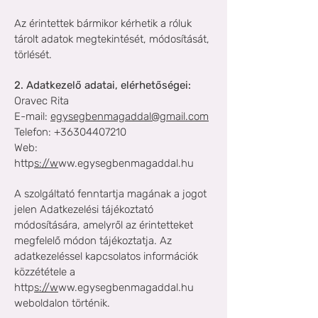
Az érintettek bármikor kérhetik a róluk
tárolt adatok megtekintését, módosítását,
törlését.
2. Adatkezelő adatai, elérhetőségei:
Oravec Rita
E-mail:
egysegbenmagaddal@gmail.com
Telefon: +36304407210
Web:
http
s://w
ww.egysegbenmagaddal.hu
A szolgáltató fenntartja magának a jogot
jelen Adatkezelési tájékoztató
módosítására, amelyről az érintetteket
megfelelő módon tájékoztatja. Az
adatkezeléssel kapcsolatos információk
közzététele a
http
s://w
ww.egysegbenmagaddal.hu
weboldalon történik.