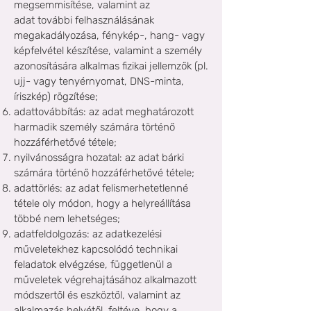
megsemmisítése, valamint az
adat
további felhasználásának
megakadályozása, fénykép-, hang- vagy
képfelvétel készítése, valamint a személy
azonosítására alkalmas fizikai jellemzők (pl.
ujj- vagy tenyérnyomat, DNS-minta,
íriszkép) rögzítése;
adattovábbítás: az adat meghatározott
harmadik személy számára történő
hozzáférhetővé tétele;
nyilvánosságra hozatal: az adat bárki
számára történő hozzáférhetővé tétele;
adattörlés: az adat felismerhetetlenné
tétele oly módon, hogy a helyreállítása
többé nem lehetséges;
adatfeldolgozás: az adatkezelési
műveletekhez kapcsolódó technikai
feladatok elvégzése, függetlenül a
műveletek végrehajtásához alkalmazott
módszertől és eszköztől, valamint az
alkalmazás helyétől, feltéve, hogy a