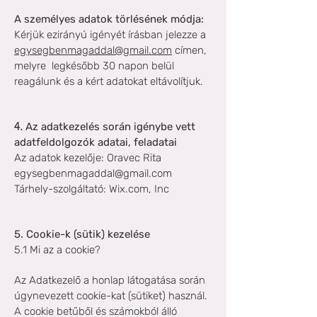
A
személyes adatok törlésének módja:
Kérjük ezirányú igényét írásban jelezze a
egysegbenmagaddal@gmail.com
címen,
melyre legkésőbb 30 napon belül
reagálunk és a kért adatokat eltávolítjuk.
4.
Az adatkezelés során igénybe vett
adatfeldolgozók adatai, feladatai
Az adatok kezelője:
Oravec Rita
egysegbenmagaddal@gmail.com
Tárhely-szolgáltató:
W
ix.com, Inc
5. Cookie-k (sütik) kezelése
5.1 Mi az a cookie?
Az Adatkezelő a honlap látogatása során
úgynevezett cookie-kat (sütiket) használ.
A cookie betűből és számokból álló