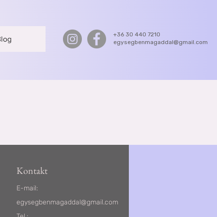
+36 30 440 7210
log
egysegbenmagaddal@gmail.com
Kontakt
E-mail:
egysegbenmagaddal@gmail.com
Tel.: