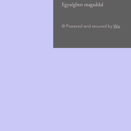
Egységben magaddal
© Powered and secured by
Wix